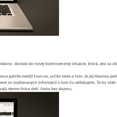
edávno dostala do novej kontroverznej situácie, ktorá, ako sa zd
onca patríte medzi tvorcov, určite viete o tom, že jej hlavnou p
bené zo zozbieraných informácií o tom čo obľubujete. To by však 
vajú denne tisíce detí, často bez dozoru.