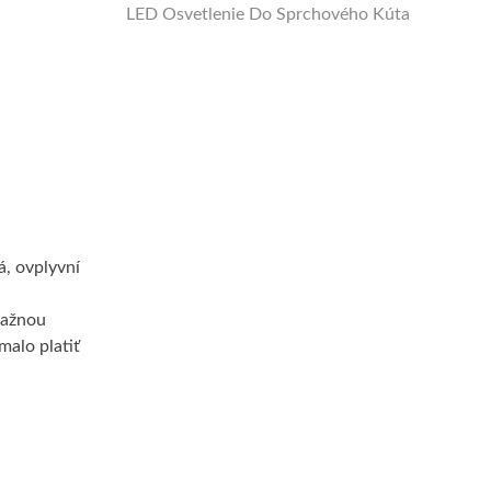
LED Osvetlenie Do Sprchového Kúta
á, ovplyvní
eňažnou
malo platiť