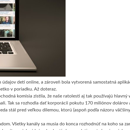
údajov detí online, a zároveň bola vytvorená samostatná apliká
šetko v poriadku. Až doteraz.
hodná komisia zistila, že naše ratolesti aj tak používajú hlavný
ali. Tak sa rozhodla dať korporácii pokutu 170 miliónov dolárov 
eda stál pred veľkou dilemou, ktorú (aspoň podľa názoru väčšiny)
padom. Všetky kanály sa musia do konca rozhodnúť na koho sa za