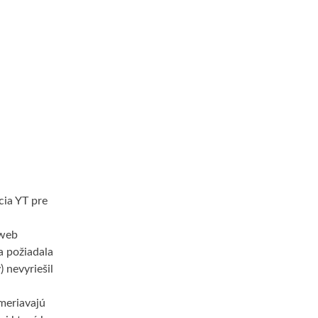
cia YT pre
 web
a požiadala
 nevyriešil
meriavajú