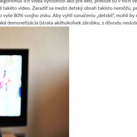
 algoritmus ich videá vyhodnotí ako pre deti, pretože sú v nich ve
dé takéto video. Zaradiť sa medzi detský obsah takisto nemôžu, p
y o vyše 80% svojho zisku. Aby vyhli označeniu „detské“, mohli by 
aká demonetizácia (strata akéhokoľvek zárobku, z dôvodu neslušn