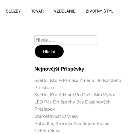
SLUŽBY
TOVAR
VZDELANIE
ŽIVOTNÝ ŠTÝL
Vyhledávání
Nejnovější Příspěvky
Svetlo, Ktoré Prináša Zmenu Do Každého
Priestoru
Svetlo, Ktoré Hladí Po Duši: Ako Vybrať
LED Pás Do Sprchy Bez Dizajnových
Prešľapov
Starostlivosť O Vlasy
Pohodlie, Ktoré Si Zamilujete Počas
Celého Roka