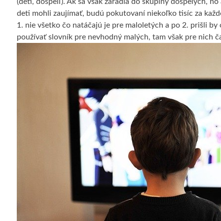
(deti, dospelí). Ak sa však zaradia do skupiny dospelých, no
deti mohli zaujímať, budú pokutovaní niekoľko tisíc za kaž
1. nie všetko čo natáčajú je pre maloletých a po 2. prišli b
používať slovník pre nevhodný malých, tam však pre nich č