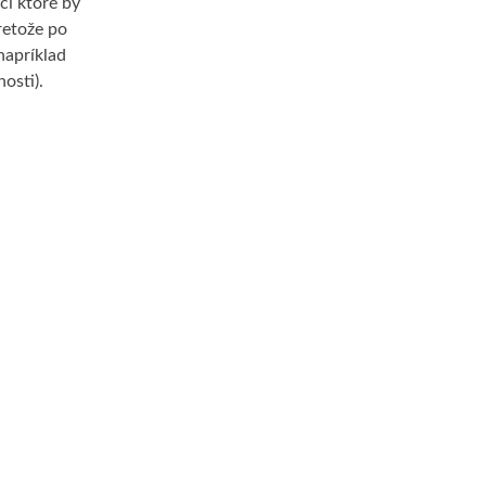
ci ktoré by
retože po
napríklad
osti).