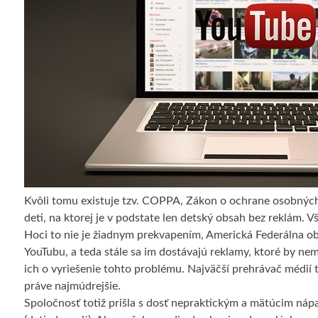
Kvôli tomu existuje tzv. COPPA, Zákon o ochrane osobných 
deti, na ktorej je v podstate len detský obsah bez reklám. V
Hoci to nie je žiadnym prekvapením, Americká Federálna obc
YouTubu, a teda stále sa im dostávajú reklamy, ktoré by nem
ich o vyriešenie tohto problému. Najväčší prehrávač médií t
práve najmúdrejšie.
Spoločnosť totiž prišla s dosť nepraktickým a mätúcim ná