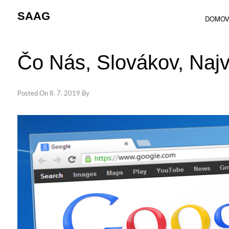
Skip
SAAG
to
DOMO
content
Čo Nás, Slovákov, Naj
Posted On
8. 7. 2019
By