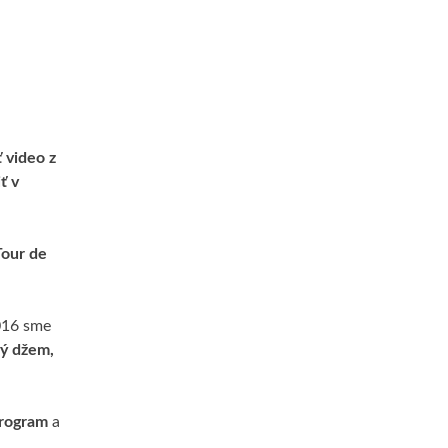
ť video z
ť v
Tour de
016 sme
vý džem,
program
a