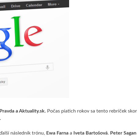
Pravda a Aktuality.sk.
Počas piatich rokov sa tento rebríček sko
.
 ďalší následník trónu,
Ewa Farna
a
Iveta Bartošová
.
Peter Sagan