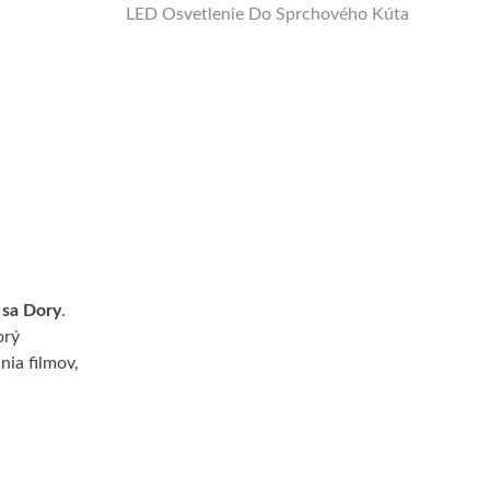
LED Osvetlenie Do Sprchového Kúta
 sa Dory
.
orý
nia filmov,