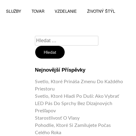
SLUŽBY
TOVAR
VZDELANIE
ŽIVOTNÝ ŠTÝL
Vyhledávání
Nejnovější Příspěvky
Svetlo, Ktoré Prináša Zmenu Do Každého
Priestoru
Svetlo, Ktoré Hladí Po Duši: Ako Vybrať
LED Pás Do Sprchy Bez Dizajnových
Prešľapov
Starostlivosť O Vlasy
Pohodlie, Ktoré Si Zamilujete Počas
Celého Roka