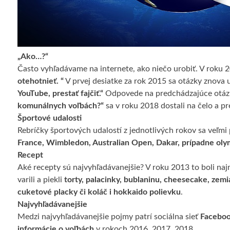
„Ako…?“
Často vyhľadávame na internete, ako niečo urobiť. V roku 
otehotnieť. “
V prvej desiatke za rok 2015 sa otázky znova um
YouTube, prestať fajčiť.“
Odpovede na predchádzajúce otázky
komunálnych voľbách?“
sa v roku 2018 dostali na čelo a p
Športové udalosti
Rebríčky športových udalostí z jednotlivých rokov sa veľmi
France, Wimbledon, Australian Open, Dakar, prípadne olym
Recept
Aké recepty sú najvyhľadávanejšie? V roku 2013 to boli na
varili a piekli
torty, palacinky, bublaninu, cheesecake, zem
cuketové placky či koláč i hokkaido polievku
.
Najvyhľadávanejšie
Medzi najvyhľadávanejšie pojmy patrí sociálna sieť
Faceboo
informácie o voľbách
v rokoch 2016, 2017, 2018.