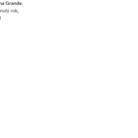
ana Grande
.
nulý rok,
i