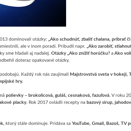
2013 dominovali otázky:
„Ako schudnúť, zbaliť chalana, pribrať či
iestnili, ale v inom poradí. Pribudli napr.
„Ako zarobiť, stiahnu
 sme hľadali aj naďalej.
Otázky „Ako znížiť horúčku?
a
Ako voli
redbehli doteraz opakované otázky.
 podobajú. Každý rok nás zaujímali
Majstrovstvá sveta v hokeji, 
pijské hry.
jmä
polievky – brokolicová, guláš, cesnaková, fazuľová
. V roku 2
iakové placky
. Rok 2017 ovládli recepty na
bazový sirup, jahodo
k,
ktorý stále dominuje. Pridáva sa
YouTube, Gmail, Bazoš, TV 