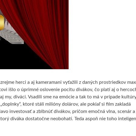
samozrejme herci a aj kameramani vyťažili z daných prostriedkov m
tovi išlo o úprimné oslovenie pocitu divákov, čo platí aj o hercoc
j my, diváci. Vsadili sme na emócie a tak to má v prípade kultúry
plnky“, ktoré stáli milióny dolárov, ale pokiaľ si film zakladá
lavo investovať a zblbnúť divákov, pričom emočná vlna, scenár a
ktorý diváka dostatočne neobohatí. Teda aspoň nie toho intelige