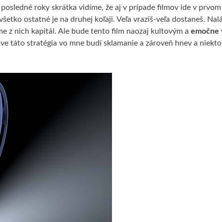
e posledné roky skrátka vidíme, že aj v prípade filmov ide v prvom
všetko ostatné je na druhej koľaji. Veľa vrazíš-veľa dostaneš. Na
íme z nich kapitál. Ale bude tento film naozaj kultovým a
emočne 
práve táto stratégia vo mne budí sklamanie a zároveň hnev a niekto