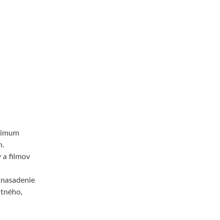
aximum
h.
 a filmov
 nasadenie
ntného,