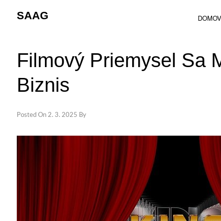
Skip
SAAG
to
DOMO
content
Filmový Priemysel Sa 
Biznis
Posted On
2. 3. 2025
By