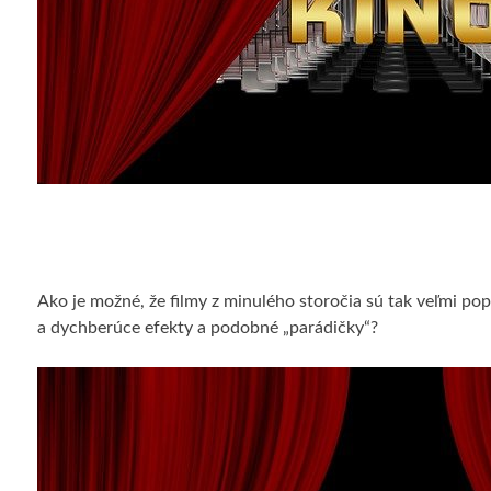
Ako je možné, že filmy z minulého storočia sú tak veľmi po
a dychberúce efekty a podobné „parádičky“?