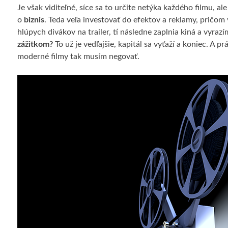
Je však viditeľné, síce sa to určite netýka každého filmu, al
o
biznis
. Teda veľa investovať do efektov a reklamy, pričom 
hlúpych divákov na trailer, tí následne zaplnia kiná a vyraz
zážitkom?
To už je vedľajšie, kapitál sa vyťaží a koniec. A 
moderné filmy tak musím negovať.