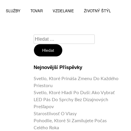
SLUŽBY
TOVAR
VZDELANIE
ŽIVOTNÝ ŠTÝL
Vyhledávání
Nejnovější Příspěvky
Svetlo, Ktoré Prináša Zmenu Do Každého
Priestoru
Svetlo, Ktoré Hladí Po Duši: Ako Vybrať
LED Pás Do Sprchy Bez Dizajnových
Prešľapov
Starostlivosť O Vlasy
Pohodlie, Ktoré Si Zamilujete Počas
Celého Roka