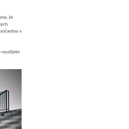
ená, že
ných
 súčasťou s
 využijete