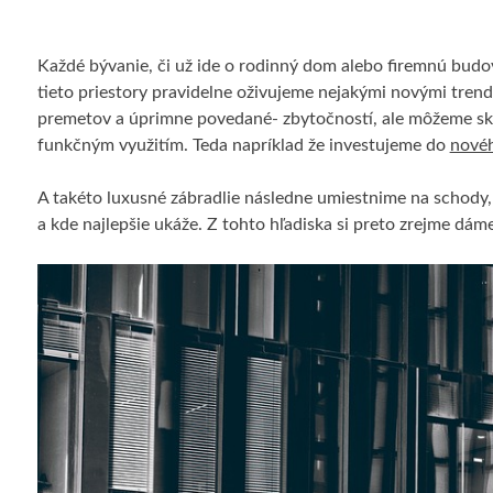
Každé bývanie, či už ide o rodinný dom alebo firemnú budov
tieto priestory pravidelne oživujeme nejakými novými tre
premetov a úprimne povedané- zbytočností, ale môžeme skôr
funkčným využitím. Teda napríklad že investujeme do
novéh
A takéto luxusné zábradlie následne umiestnime na schody, 
a kde najlepšie ukáže. Z tohto hľadiska si preto zrejme dáme