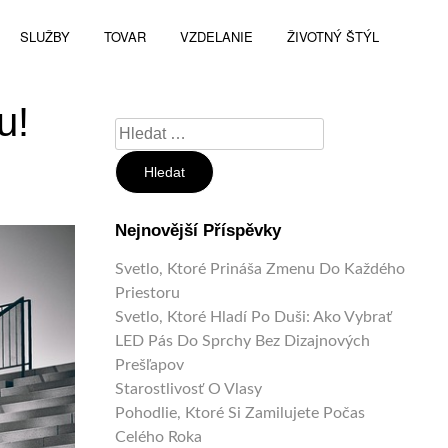
SLUŽBY
TOVAR
VZDELANIE
ŽIVOTNÝ ŠTÝL
u!
Vyhledávání
Nejnovější Příspěvky
Svetlo, Ktoré Prináša Zmenu Do Každého
Priestoru
Svetlo, Ktoré Hladí Po Duši: Ako Vybrať
LED Pás Do Sprchy Bez Dizajnových
Prešľapov
Starostlivosť O Vlasy
Pohodlie, Ktoré Si Zamilujete Počas
Celého Roka