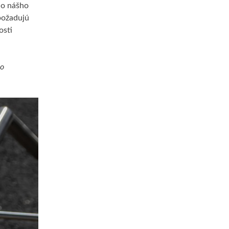
do nášho
 požadujú
osti
 o