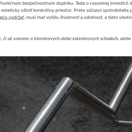
o funkčnom bezpečnostnom doplnku. Teda o rozumnej investícii 
esteticky oživiť konkrétny priestor. Preto súčasní spotrebitelia
iečo vydržať
, musí mať vyššiu životnosť a odolnosť, a tieto vlastn
e, či už vravíme o interiérových alebo exteriérových schodoch, alebo