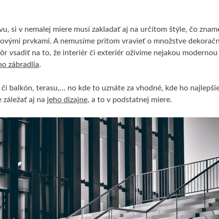
u, si v nemalej miere musí zakladať aj na určitom štýle, čo znam
ndovými prvkami. A nemusíme pritom vravieť o množstve dekorač
 vsadiť na to, že interiér či exteriér oživíme nejakou modernou
o zábradlia
.
či balkón, terasu,… no kde to uznáte za vhodné, kde ho najlepšie
 záležať aj na
jeho dizajne
, a to v podstatnej miere.