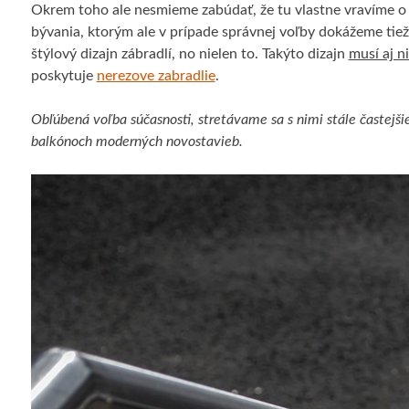
Okrem toho ale nesmieme zabúdať, že tu vlastne vravíme 
bývania, ktorým ale v prípade správnej voľby dokážeme tiež 
štýlový dizajn zábradlí, no nielen to. Takýto dizajn
musí aj n
poskytuje
nerezove zabradlie
.
Obľúbená voľba súčasnosti, stretávame sa s nimi stále častejši
balkónoch moderných novostavieb.