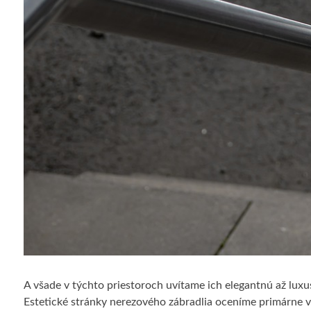
A všade v týchto priestoroch uvítame ich elegantnú až luxu
Estetické stránky nerezového zábradlia oceníme primárne v i