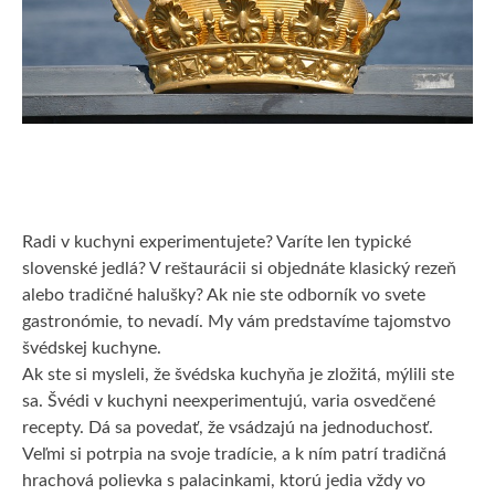
TOVAR
VZDELANIE
ŽIVOTNÝ ŠTÝL
Radi v kuchyni experimentujete? Varíte len typické
slovenské jedlá? V reštaurácii si objednáte klasický rezeň
alebo tradičné halušky? Ak nie ste odborník vo svete
gastronómie, to nevadí. My vám predstavíme tajomstvo
švédskej kuchyne.
Ak ste si mysleli, že švédska kuchyňa je zložitá, mýlili ste
sa. Švédi v kuchyni neexperimentujú, varia osvedčené
recepty. Dá sa povedať, že vsádzajú na jednoduchosť.
Veľmi si potrpia na svoje tradície, a k ním patrí tradičná
hrachová polievka s palacinkami, ktorú jedia vždy vo