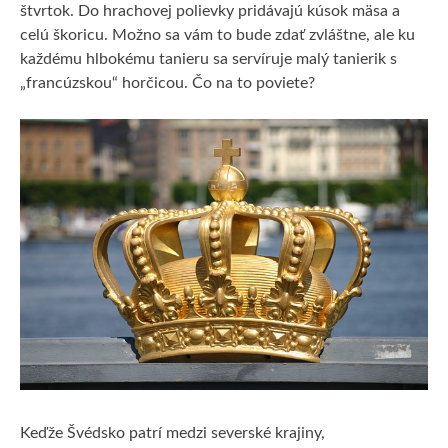
štvrtok. Do hrachovej polievky pridávajú kúsok mäsa a
celú škoricu. Možno sa vám to bude zdať zvláštne, ale ku
každému hlbokému tanieru sa servíruje malý tanierik s
„francúzskou“ horčicou. Čo na to poviete?
Keďže Švédsko patrí medzi severské krajiny,