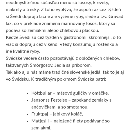
neodmysliteľnou súčasťou menu sú lososy, krevety,
makrely a tresky. Z toho vyplýva, že aspoň raz cez týždeň
si Švédi doprajú lacné ale výživné ryby, slede a tzv. Gravad
lax, čo v preklade znamená marinovaný losos, ktorý sa
podáva so zemiakmi alebo chlebovou plackou.
Keďže Švédi sú cez týždeň v gastronómii skromnejší, o to
viac si doprajú cez víkend. Vtedy konzumujú roštenku a
iné kvalitné ryby.
Švédske večere často pozostávajú z obložených chlebov,
takzvaných Smörgosov. Jedia sa príborom.
Tak ako aj u nás máme tradičné slovenské jedlá, tak to je aj
vo Švédsku. K tradičným pokrmom Švédska patrí:
Köttbullar – mäsové guličky v omáčke,
Jansonss Festelse – zapekané zemiaky s
ančovičkami a so smotanou,
Fruktpaj – jablkový koláč,
Matjesill – naložené filety podávané so
zemiakmi.