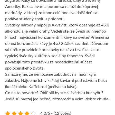
auguste. Raky sú dovážané z Turecka, Číny a Severnej
Ameriky. Rak sa uvarí a potom sa naloží do kôprovej
marinády, v ktorej zostane celú noc. Na ďalší deň sa
podáva studený spolu s prílohou.
Švédsky národný nápoj je Akvavitt, ktorý obsahuje až 45%
alkoholu a je veľmi drahý. Vedeli ste, že Švédi sú hneď po
Fínoch najväčšími konzumentmi kávy na svete? Priemerná
denná konzumácia kávy je 4 až 8 šálok cez deň. Dôvodom
sú určite pravidelné prestávky na kávu tzv. fika. Je to
typický švédsky kultúrno-sociálny fenomén. Švédi
považujú túto prestávku za neoddeliteľnú súčasť
spoločenského života.
Samozrejme, že nemôžeme zabudnúť na múčniky a
zákusky. Nájdeme ich v každej kaviarni pod názvom Kaka
(koláč) alebo Kaffebrod (pečivo ku káve).
Čo na to hovoríte? Obľúbili by ste si švédsku kuchyňu?
Jedlá sú naozaj jedinečné, rôznorodé a veľmi dobre chutia.
4.2/5 - (12 votes)