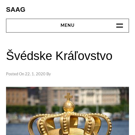
Skip
SAAG
to
content
MENU
DOMOV
Švédske Kráľovstvo
ELEKTRO
KULTÚRA
Posted On
22. 1. 2020
By
MÓDA
ONLINE
PENIAZE
SLUŽBY