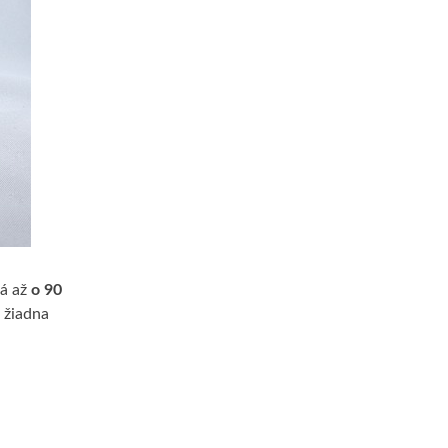
lá až
o 90
 žiadna