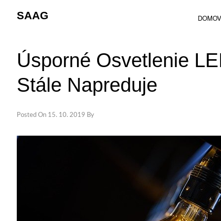
Skip
SAAG
to
DOMO
content
Úsporné Osvetlenie LE
Stále Napreduje
Posted On
15. 10. 2019
By