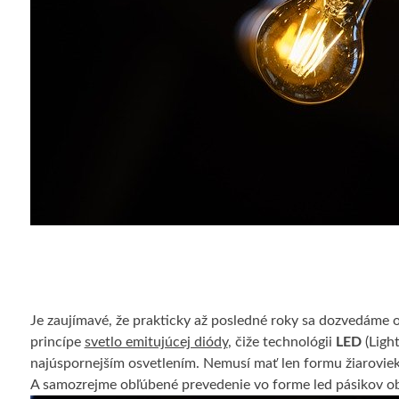
Je zaujímavé, že prakticky až posledné roky sa dozvedáme o 
princípe
svetlo emitujúcej diódy
, čiže technológii
LED
(Light
najúspornejším osvetlením. Nemusí mať len formu žiaroviek s
A samozrejme obľúbené prevedenie vo forme led pásikov o