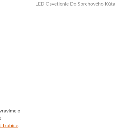
LED Osvetlenie Do Sprchového Kúta
 vravíme o
s
d trubice
.