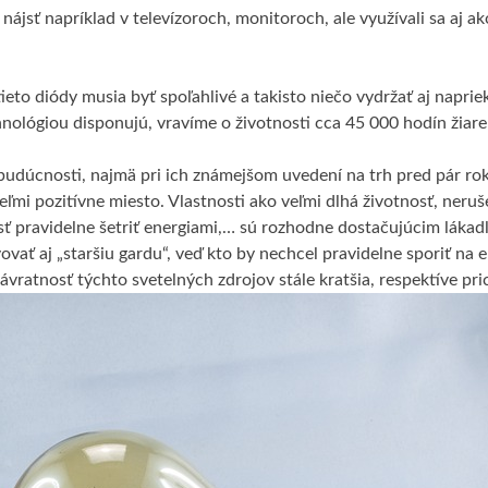
jsť napríklad v televízoroch, monitoroch, ale využívali sa aj ak
tieto diódy musia byť spoľahlivé a takisto niečo vydržať aj naprie
hnológiou disponujú, vravíme o životnosti cca 45 000 hodín žiare
 budúcnosti, najmä pri ich známejšom uvedení na trh pred pár ro
eľmi pozitívne miesto. Vlastnosti ako veľmi dlhá životnosť, neruš
ť pravidelne šetriť energiami,… sú rozhodne dostačujúcim lákad
vať aj „staršiu gardu“, veď kto by nechcel pravidelne sporiť na 
vratnosť týchto svetelných zdrojov stále kratšia, respektíve pr