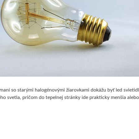
vnaní so starými halogénovými žiarovkami dokážu byť led svietid
ho svetla, pričom do tepelnej stránky ide prakticky menšia alebo