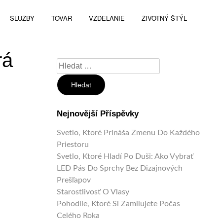
SLUŽBY
TOVAR
VZDELANIE
ŽIVOTNÝ ŠTÝL
rá
Vyhledávání
Nejnovější Příspěvky
Svetlo, Ktoré Prináša Zmenu Do Každého
Priestoru
Svetlo, Ktoré Hladí Po Duši: Ako Vybrať
LED Pás Do Sprchy Bez Dizajnových
Prešľapov
Starostlivosť O Vlasy
Pohodlie, Ktoré Si Zamilujete Počas
Celého Roka