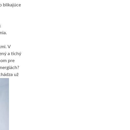
o blikajúce
k
nia.
kmi. V
ený a tichý
lom pre
energiách?
ichádza už