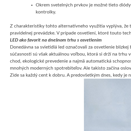
Okrem svetelných prvkov je možné tieto diódy ná
kontrolky.
Z charakteristiky tohto alternatívneho využitia vyplýva, že 
pravidelnej prevádzke. V prípade osvetlení, ktoré touto tec
LED ako favorit na dnešnom trhu s osvetlením
Donedávna sa svietidlá led označovali za osvetlenie blízkej
súčasnosti sú však aktuálnou voľbou, ktorá si drží na trhu v
chod, ekologické prevedenie a najmä automatická schopnos
mnohých moderných spotrebiteľov. Ale takisto začína oslovo
Zíde sa každý cent k dobru. A predovšetkým dnes, kedy je ná