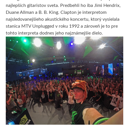
najlepších gitaristov sveta. Predbehli ho iba Jimi Hendrix,
Duane Allman a B. B. King. Clapton je interpretom
najsledovanejšieho akustického koncertu, ktorý vysielala
stanica MTV Unplugged v roku 1992 a zároveň je to pre
tohto interpreta dodnes jeho najznámejšie dielo.