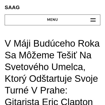
Skip
SAAG
to
content
MENU
DOMOV
V Máji Budúceho Roka
ELEKTRO
Sa Môžeme Tešiť Na
KULTÚRA
Svetového Umelca,
MÓDA
Ktorý Odštartuje Svoje
ONLINE
Turné V Prahe:
PENIAZE
Gitarista Eric Clapton
SLUŽBY