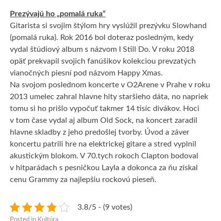
Prezývajú ho „pomalá ruka“
Gitarista si svojim štýlom hry vyslúžil prezývku Slowhand
(pomalá ruka). Rok 2016 bol doteraz posledným, kedy
vydal štúdiový album s názvom I Still Do. V roku 2018
opäť prekvapil svojich fanúšikov kolekciou prevzatých
vianočných piesní pod názvom Happy Xmas.
Na svojom poslednom koncerte v O2Arene v Prahe v roku
2013 umelec zahral hlavne hity staršieho dáta, no napriek
tomu si ho prišlo vypočuť takmer 14 tisíc divákov. Hoci
v tom čase vydal aj album Old Sock, na koncert zaradil
hlavne skladby z jeho predošlej tvorby. Úvod a záver
koncertu patrili hre na elektrickej gitare a stred vyplnil
akustickým blokom. V 70.tych rokoch Clapton bodoval
v hitparádach s pesničkou Layla a dokonca za ňu získal
cenu Grammy za najlepšiu rockovú pieseň.
3.8/5 - (9 votes)
Posted in
Kultúra