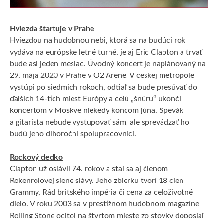
Hviezda štartuje v Prahe
Hviezdou na hudobnou nebi, ktorá sa na budúci rok
vydáva na európske letné turné, je aj Eric Clapton a trvať
bude asi jeden mesiac. Úvodný koncert je naplánovaný na
29. mája 2020 v Prahe v O2 Arene. V českej metropole
vystúpi po siedmich rokoch, odtiaľ sa bude presúvať do
ďalších 14-tich miest Európy a celú „šnúru“ ukončí
koncertom v Moskve niekedy koncom júna. Spevák
a gitarista nebude vystupovať sám, ale sprevádzať ho
budú jeho dlhoroční spolupracovníci.
Rockový dedko
Clapton už oslávil 74. rokov a stal sa aj členom
Rokenrolovej siene slávy. Jeho zbierku tvorí 18 cien
Grammy, Rád britského impéria či cena za celoživotné
dielo. V roku 2003 sa v prestížnom hudobnom magazíne
Rolling Stone ocitol na štvrtom mieste zo stovky doposiaľ