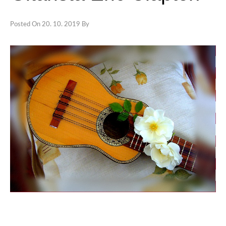
TOVAR
Posted On
20. 10. 2019
By
VZDELANIE
ŽIVOTNÝ ŠTÝL